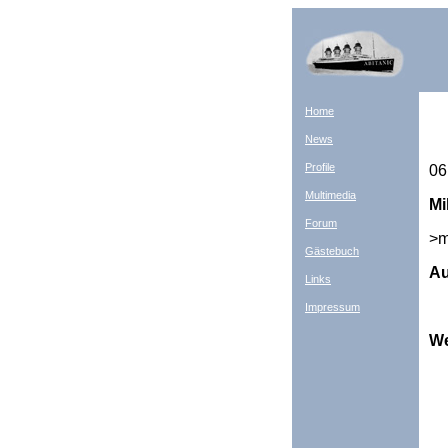
Home
News
Profile
06
Multimedia
Mi
Forum
>m
Gästebuch
Au
Links
Impressum
We