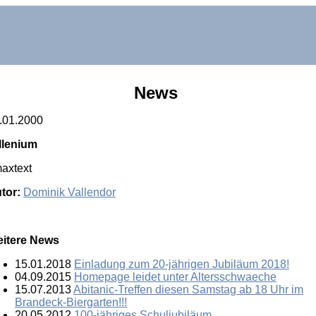
News
.01.2000
llenium
axtext
tor:
Dominik Vallendor
itere News
15.01.2018
Einladung zum 20-jährigen Jubiläum 2018!
04.09.2015
Homepage leidet unter Altersschwaeche
15.07.2013
Abitanic-Treffen diesen Samstag ab 18 Uhr im
Brandeck-Biergarten!!!
20.05.2012
100-jähriges Schuljubiläum